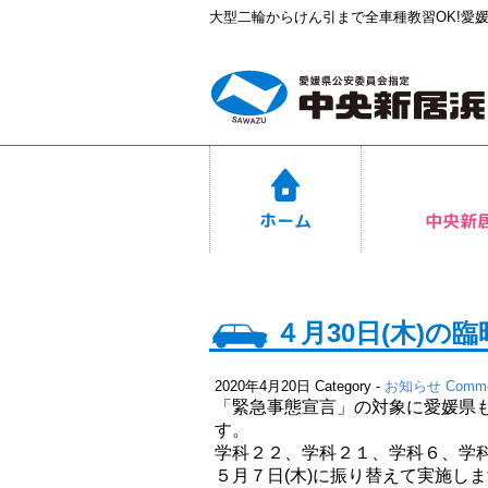
大型二輪からけん引まで全車種教習OK!愛
４月30日(木)の
2020年4月20日
Category -
お知らせ
Comme
「緊急事態宣言」の対象に愛媛県も
す。
学科２２、学科２１、学科６、学
５月７日(木)に振り替えて実施し