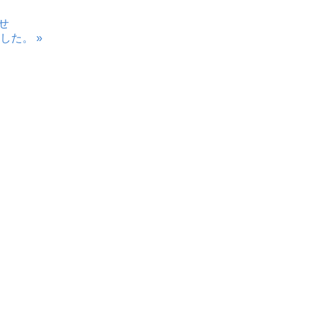
せ
した。 »