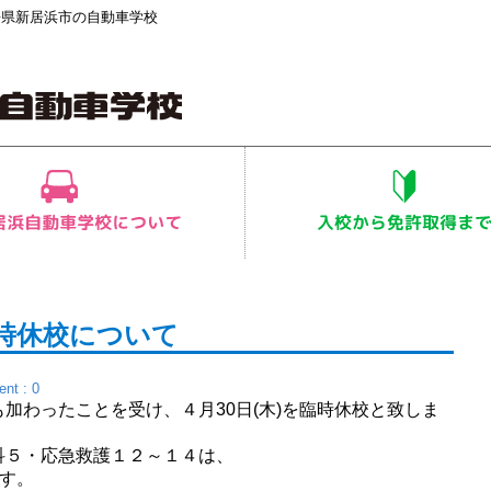
媛県新居浜市の自動車学校
臨時休校について
nt : 0
加わったことを受け、４月30日(木)を臨時休校と致しま
科５・応急救護１２～１４は、
ます。