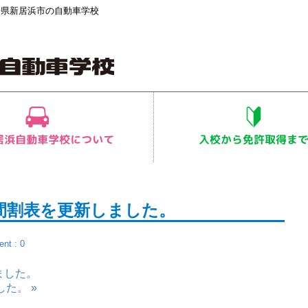
媛県新居浜市の自動車学校
間割表を更新しました。
nt : 0
ました。
た。 »