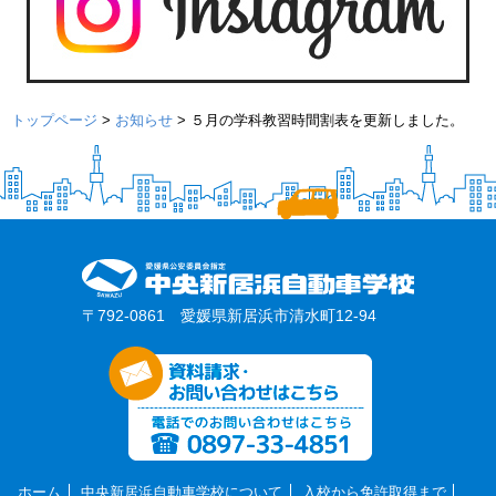
トップページ
>
お知らせ
>
５月の学科教習時間割表を更新しました。
〒792-0861 愛媛県新居浜市清水町12-94
ホーム
中央新居浜自動車学校について
入校から免許取得まで