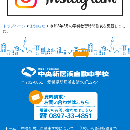
トップページ
>
お知らせ
>
令和8年3月の学科教習時間割表を更新しまし
た。
〒792-0861 愛媛県新居浜市清水町12-94
ホーム
中央新居浜自動車学校について
入校から免許取得まで