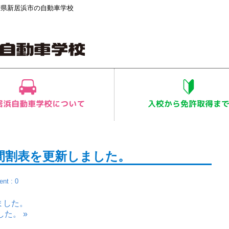
媛県新居浜市の自動車学校
間割表を更新しました。
nt : 0
ました。
た。 »