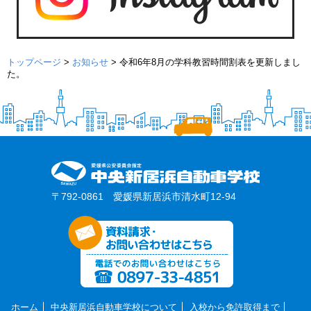
トップページ
>
お知らせ
>
令和6年8月の学科教習時間割表を更新しまし
た。
〒792-0861 愛媛県新居浜市清水町12-94
ホーム
中央新居浜自動車学校について
入校から免許取得まで