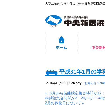
大型二輪からけん引まで全車種教習OK!愛
平成31年1月の
2018年12月19日
Category -
お知らせ
Comm
« 12月から技能検定集合時間が12
科試験集合時間が2：20から1：4
2月の休校日について »