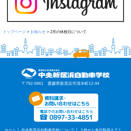
トップページ
>
お知らせ
>
2月の休校日について
〒792-0861 愛媛県新居浜市清水町12-94
ホーム
中央新居浜自動車学校について
入校から免許取得まで